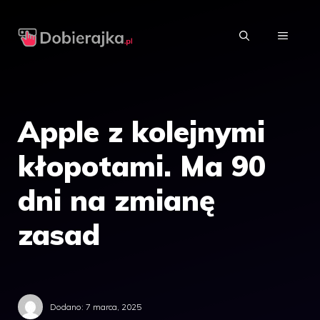
Przejdź
do
MENU
treści
Apple z kolejnymi
kłopotami. Ma 90
dni na zmianę
zasad
Dodano:
7 marca, 2025