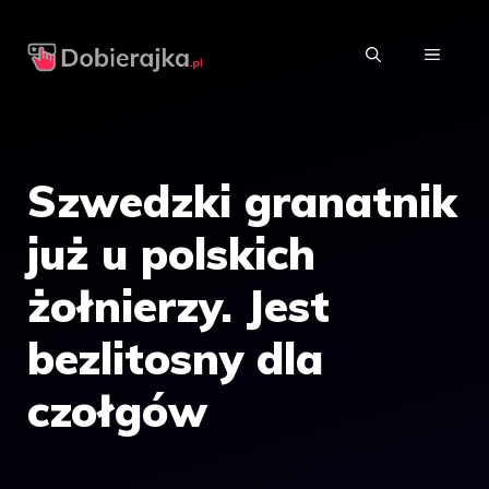
Przejdź
do
MENU
treści
Szwedzki granatnik
już u polskich
żołnierzy. Jest
bezlitosny dla
czołgów