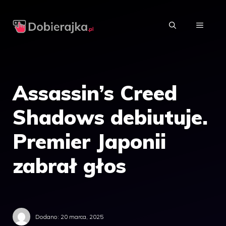
Przejdź
do
MENU
treści
Assassin’s Creed
Shadows debiutuje.
Premier Japonii
zabrał głos
Dodano:
20 marca, 2025