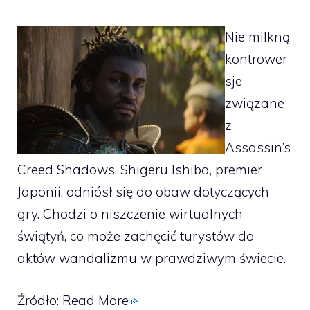
Nie milkną
kontrower
sje
związane
z
Assassin’s
Creed Shadows. Shigeru Ishiba, premier
Japonii, odniósł się do obaw dotyczących
gry. Chodzi o niszczenie wirtualnych
świątyń, co może zachęcić turystów do
aktów wandalizmu w prawdziwym świecie.
Źródło:
Read More