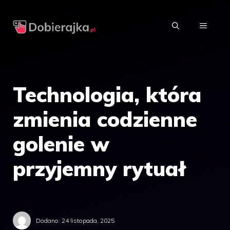
Przejdź
do
MENU
treści
Technologia, która
zmienia codzienne
golenie w
przyjemny rytuał
Dodano:
24 listopada, 2025