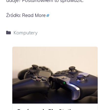
udaje? Postanowiłem to sprawdzić.
Źródło:
Read More
Kategorie
Komputery