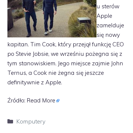
u sterów
Apple
zamelduje
się nowy
kapitan. Tim Cook, który przejął funkcję CEO
po Stevie Jobsie, we wrześniu pożegna się z
tym stanowiskiem. Jego miejsce zajmie John
Ternus, a Cook nie żegna się jeszcze
definitywnie z Apple.
Źródło:
Read More
Kategorie
Komputery