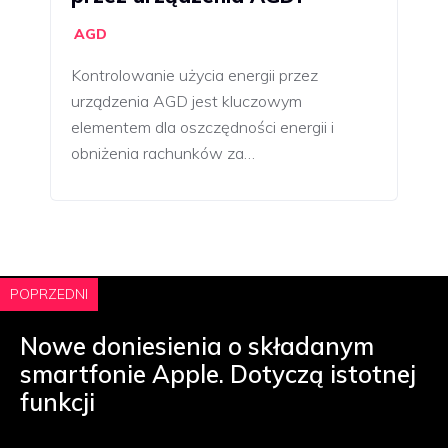
AGD
Kontrolowanie użycia energii przez
urządzenia AGD jest kluczowym
elementem dla oszczędności energii i
obniżenia rachunków za…
POPRZEDNI
Nowe doniesienia o składanym
smartfonie Apple. Dotyczą istotnej
funkcji