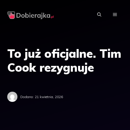
Przejdź
do
MENU
treści
To już oficjalne. Tim
Cook rezygnuje
Dodano:
21 kwietnia, 2026