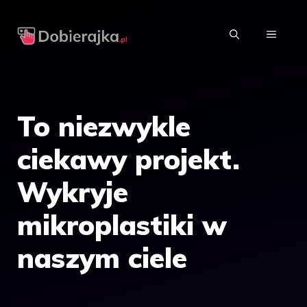
Przejdź
do
MENU
treści
To niezwykle
ciekawy projekt.
Wykryje
mikroplastiki w
naszym ciele