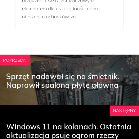
urządzenia AGD jest kluczowym
elementem dla oszczędności energii i
obniżenia rachunków za…
POPRZEDNI
Sprzęt nadawał się na śmietnik.
Naprawił spaloną płytę główną
NASTĘPNY
Windows 11 na kolanach. Ostatnia
aktualizacja psuje ogrom rzeczy