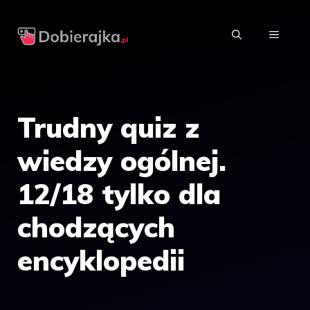
Przejdź
do
MENU
treści
Trudny quiz z
wiedzy ogólnej.
12/18 tylko dla
chodzących
encyklopedii