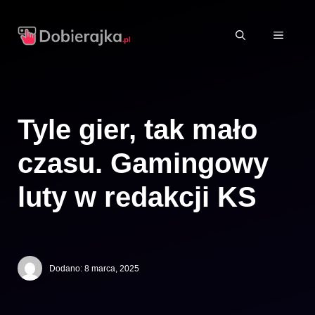
Przejdź
do
MENU
treści
Tyle gier, tak mało
czasu. Gamingowy
luty w redakcji KS
Dodano:
8 marca, 2025