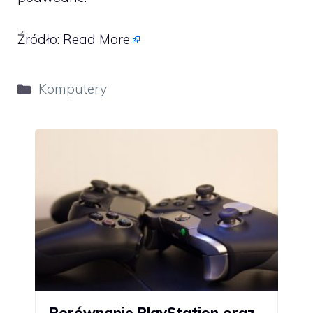
Źródło:
Read More
Kategorie
Komputery
Porównanie PlayStation oraz