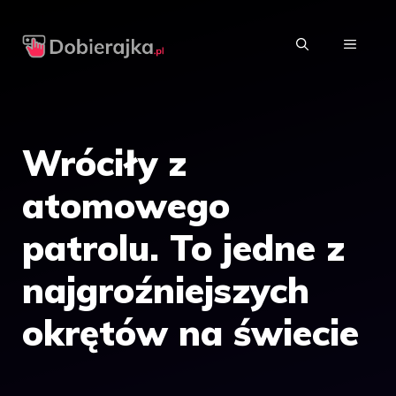
Przejdź
do
MENU
treści
Wróciły z
atomowego
patrolu. To jedne z
najgroźniejszych
okrętów na świecie