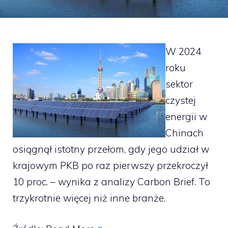
W 2024
roku
sektor
czystej
energii w
Chinach
osiągnął istotny przełom, gdy jego udział w
krajowym PKB po raz pierwszy przekroczył
10 proc. – wynika z analizy Carbon Brief. To
trzykrotnie więcej niż inne branże.