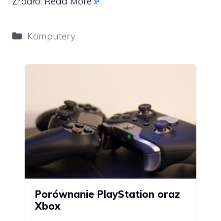
Źródło:
Read More
Kategorie
Komputery
Porównanie PlayStation oraz
Xbox