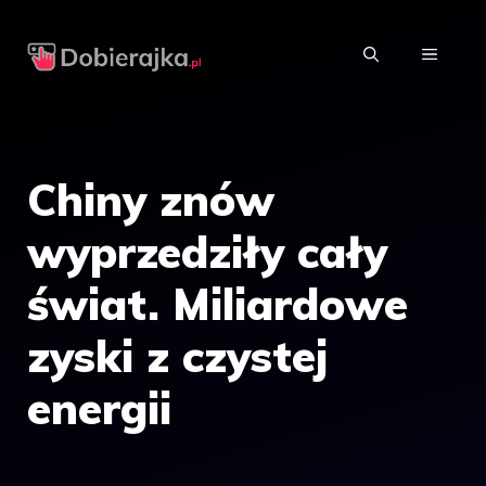
Przejdź
do
MENU
treści
Chiny znów
wyprzedziły cały
świat. Miliardowe
zyski z czystej
energii