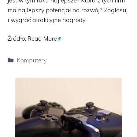
jest w tym roku najlepsze? Która z tych firm
ma najlepszy potencjał na rozwój? Zagłosuj
i wygrać atrakcyjne nagrody!
Źródło:
Read More
Kategorie
Komputery