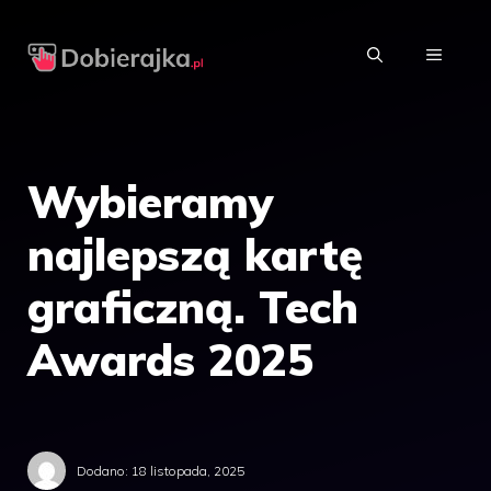
Przejdź
do
MENU
treści
Wybieramy
najlepszą kartę
graficzną. Tech
Awards 2025
Dodano:
18 listopada, 2025