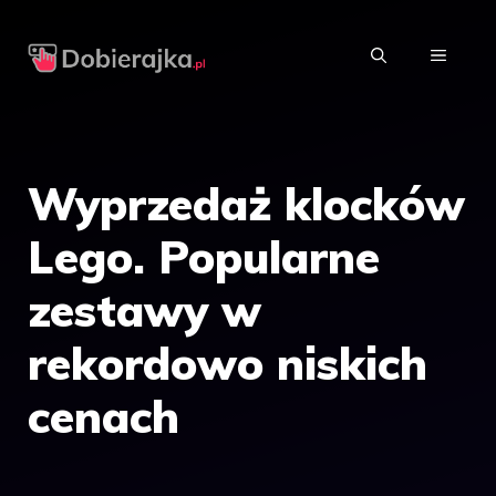
Przejdź
do
MENU
treści
Wyprzedaż klocków
Lego. Popularne
zestawy w
rekordowo niskich
cenach