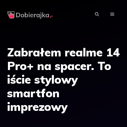
Przejdź
do
MENU
treści
Zabrałem realme 14
Pro+ na spacer. To
iście stylowy
smartfon
imprezowy