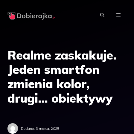
Przejdź
do
MENU
treści
Realme zaskakuje.
Jeden smartfon
zmienia kolor,
drugi… obiektywy
Dodano:
3 marca, 2025